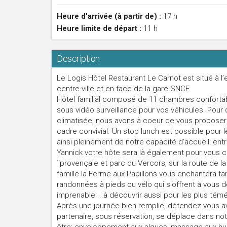
Heure d'arrivée (à partir de) :
17 h
Heure limite de départ :
11 h
Description
Le Logis Hôtel Restaurant Le Carnot est situé à l’e
centre-ville et en face de la gare SNCF.
Hôtel familial composé de 11 chambres confortab
sous vidéo surveillance pour vos véhicules. Pour 
climatisée, nous avons à coeur de vous propose
cadre convivial. Un stop lunch est possible pour l
ainsi pleinement de notre capacité d'accueil: ent
Yannick votre hôte sera là également pour vous c
¨provençale et parc du Vercors, sur la route de la
famille la Ferme aux Papillons vous enchantera tan
randonnées à pieds ou vélo qui s'offrent à vous 
imprenable ...à découvrir aussi pour les plus té
Après une journée bien remplie, détendez vous a
partenaire, sous réservation, se déplace dans not